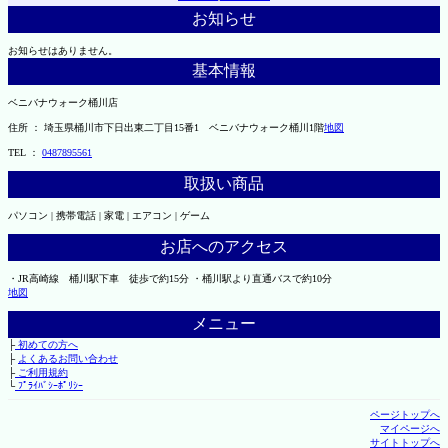
お知らせ
お知らせはありません。
基本情報
ベニバナウォーク桶川店
住所 ： 埼玉県桶川市下日出東二丁目15番1 ベニバナウォーク桶川1階
地図
TEL ：
0487895561
取扱い商品
パソコン | 携帯電話 | 家電 | エアコン | ゲーム
お店へのアクセス
・JR高崎線 桶川駅下車 徒歩で約15分 ・桶川駅より直通バスで約10分
地図
メニュー
├
初めての方へ
├
よくあるお問い合わせ
├
ご利用規約
└
ﾌﾟﾗｲﾊﾞｼｰﾎﾟﾘｼｰ
ページトップへ
マイページへ
サイトトップへ