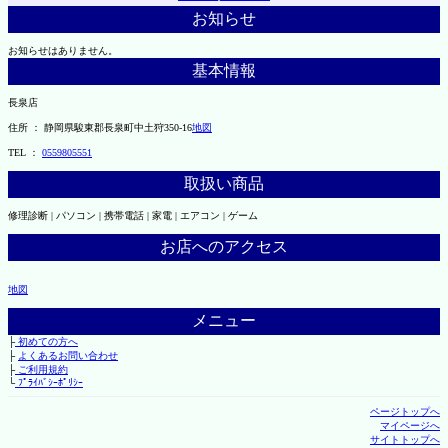
お知らせ
お知らせはありません。
基本情報
長泉店
住所 ： 静岡県駿東郡長泉町中土狩350-16
地図
TEL ：
0559805551
取扱い商品
修理診断 | パソコン | 携帯電話 | 家電 | エアコン | ゲーム
お店へのアクセス
地図
メニュー
├
初めての方へ
├
よくあるお問い合わせ
├
ご利用規約
└
ﾌﾟﾗｲﾊﾞｼｰﾎﾟﾘｼｰ
ページトップへ
マイページへ
サイトトップへ