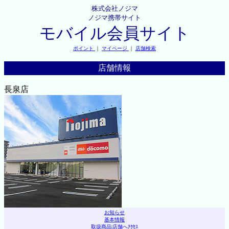
株式会社ノジマ
ノジマ携帯サイト
モバイル会員サイト
ポイント
｜
マイページ
｜
店舗検索
店舗情報
長泉店
お知らせ
基本情報
取扱商品
|
店舗へｱｸｾｽ