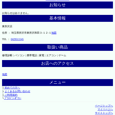
お知らせ
お知らせはありません。
基本情報
東所沢店
住所 ： 埼玉県所沢市東所沢和田３-１２-１
地図
TEL ：
0429511545
取扱い商品
修理診断 | パソコン | 携帯電話 | 家電 | エアコン | ゲーム
お店へのアクセス
地図
メニュー
├
初めての方へ
├
よくあるお問い合わせ
├
ご利用規約
└
ﾌﾟﾗｲﾊﾞｼｰﾎﾟﾘｼｰ
ページトップへ
マイページへ
サイトトップへ