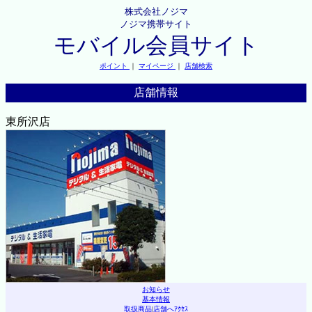
株式会社ノジマ
ノジマ携帯サイト
モバイル会員サイト
ポイント
｜
マイページ
｜
店舗検索
店舗情報
東所沢店
お知らせ
基本情報
取扱商品
|
店舗へｱｸｾｽ