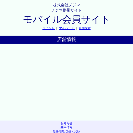
株式会社ノジマ
ノジマ携帯サイト
モバイル会員サイト
ポイント
｜
マイページ
｜
店舗検索
店舗情報
お知らせ
基本情報
取扱商品
|
店舗へｱｸｾｽ