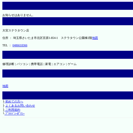
お知らせはありません。
大宮ステラタウン店
住所 ： 埼玉県さいたま市北区宮原1-854-1 ステラタウン公園棟2階
地図
TEL ：
0486618366
修理診断 | パソコン | 携帯電話 | 家電 | エアコン | ゲーム
地図
├
初めての方へ
├
よくあるお問い合わせ
├
ご利用規約
└
ﾌﾟﾗｲﾊﾞｼｰﾎﾟﾘｼｰ