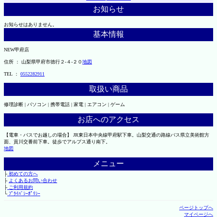
お知らせ
お知らせはありません。
基本情報
NEW甲府店
住所 ： 山梨県甲府市徳行２-４-２０
地図
TEL ：
0552282911
取扱い商品
修理診断 | パソコン | 携帯電話 | 家電 | エアコン | ゲーム
お店へのアクセス
【電車・バスでお越しの場合】 JR東日本中央線甲府駅下車。山梨交通の路線バス県立美術館方
面、貢川交番前下車。徒歩でアルプス通り南下。
地図
メニュー
├
初めての方へ
├
よくあるお問い合わせ
├
ご利用規約
└
ﾌﾟﾗｲﾊﾞｼｰﾎﾟﾘｼｰ
ページトップへ
マイページへ