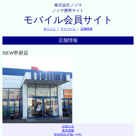
株式会社ノジマ
ノジマ携帯サイト
モバイル会員サイト
ポイント
｜
マイページ
｜
店舗検索
店舗情報
NEW甲府店
お知らせ
基本情報
取扱商品
|
店舗へｱｸｾｽ