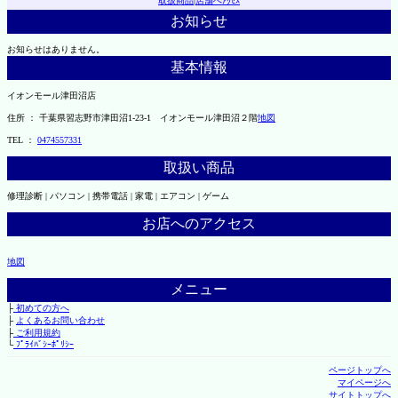
取扱商品
|
店舗へｱｸｾｽ
お知らせ
お知らせはありません。
基本情報
イオンモール津田沼店
住所 ： 千葉県習志野市津田沼1-23-1 イオンモール津田沼２階
地図
TEL ：
0474557331
取扱い商品
修理診断 | パソコン | 携帯電話 | 家電 | エアコン | ゲーム
お店へのアクセス
地図
メニュー
├
初めての方へ
├
よくあるお問い合わせ
├
ご利用規約
└
ﾌﾟﾗｲﾊﾞｼｰﾎﾟﾘｼｰ
ページトップへ
マイページへ
サイトトップへ