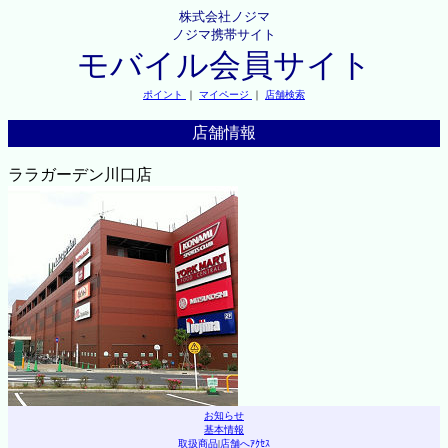
株式会社ノジマ
ノジマ携帯サイト
モバイル会員サイト
ポイント
｜
マイページ
｜
店舗検索
店舗情報
ララガーデン川口店
お知らせ
基本情報
取扱商品
|
店舗へｱｸｾｽ