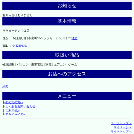
お知らせ
お知らせはありません。
基本情報
ララガーデン川口店
住所 ： 埼玉県川口市宮町18-9 ララガーデン川口 2F
地図
TEL ：
0482406101
取扱い商品
修理診断 | パソコン | 携帯電話 | 家電 | エアコン | ゲーム
お店へのアクセス
地図
メニュー
├
初めての方へ
├
よくあるお問い合わせ
├
ご利用規約
└
ﾌﾟﾗｲﾊﾞｼｰﾎﾟﾘｼｰ
ページトップへ
マイページへ
サイトトップへ