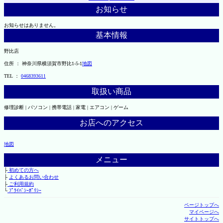
お知らせ
お知らせはありません。
基本情報
野比店
住所 ： 神奈川県横須賀市野比1-5-1
地図
TEL ：
0468393611
取扱い商品
修理診断 | パソコン | 携帯電話 | 家電 | エアコン | ゲーム
お店へのアクセス
地図
メニュー
├
初めての方へ
├
よくあるお問い合わせ
├
ご利用規約
└
ﾌﾟﾗｲﾊﾞｼｰﾎﾟﾘｼｰ
ページトップへ
マイページへ
サイトトップへ