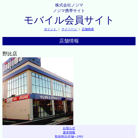
株式会社ノジマ
ノジマ携帯サイト
モバイル会員サイト
ポイント
｜
マイページ
｜
店舗検索
店舗情報
野比店
お知らせ
基本情報
取扱商品
|
店舗へｱｸｾｽ