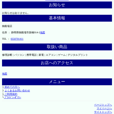
お知らせ
お知らせはありません。
基本情報
御殿場店
住所 ： 静岡県御殿場市新橋914-1
地図
TEL ：
0550701411
取扱い商品
修理診断 | パソコン | 携帯電話 | 家電 | エアコン | ゲーム | デジタルプリント
お店へのアクセス
地図
メニュー
├
初めての方へ
├
よくあるお問い合わせ
├
ご利用規約
└
ﾌﾟﾗｲﾊﾞｼｰﾎﾟﾘｼｰ
ページトップへ
マイページへ
サイトトップへ