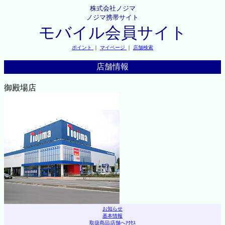
株式会社ノジマ
ノジマ携帯サイト
モバイル会員サイト
ポイント
｜
マイページ
｜
店舗検索
店舗情報
御殿場店
お知らせ
基本情報
取扱商品
|
店舗へｱｸｾｽ