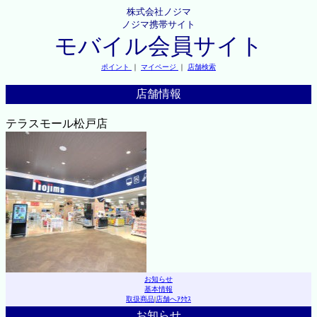
株式会社ノジマ
ノジマ携帯サイト
モバイル会員サイト
ポイント
｜
マイページ
｜
店舗検索
店舗情報
テラスモール松戸店
お知らせ
基本情報
取扱商品
|
店舗へｱｸｾｽ
お知らせ