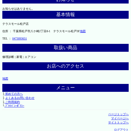
お知らせはありません。
基本情報
テラスモール松戸店
住所 ： 千葉県松戸市八ケ崎2丁目8-1 テラスモール松戸3F
地図
TEL ：
0473093651
取扱い商品
修理診断 | 家電 | エアコン
お店へのアクセス
地図
メニュー
├
初めての方へ
├
よくあるお問い合わせ
├
ご利用規約
└
ﾌﾟﾗｲﾊﾞｼｰﾎﾟﾘｼｰ
ページトップへ
マイページへ
サイトトップへ
ログアウト