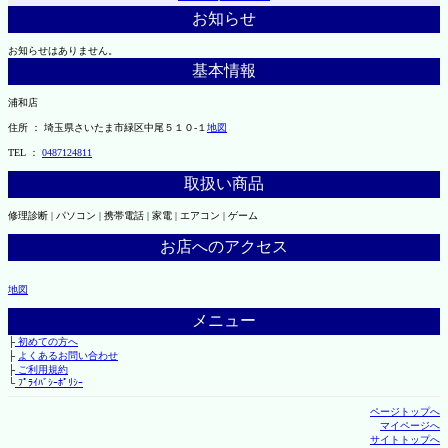
お知らせ
お知らせはありません。
基本情報
浦和店
住所 ： 埼玉県さいたま市緑区中尾５１０-１
地図
TEL ：
0487124811
取扱い商品
修理診断 | パソコン | 携帯電話 | 家電 | エアコン | ゲーム
お店へのアクセス
地図
メニュー
├
初めての方へ
├
よくあるお問い合わせ
├
ご利用規約
└
ﾌﾟﾗｲﾊﾞｼｰﾎﾟﾘｼｰ
ページトップへ
マイページへ
サイトトップへ