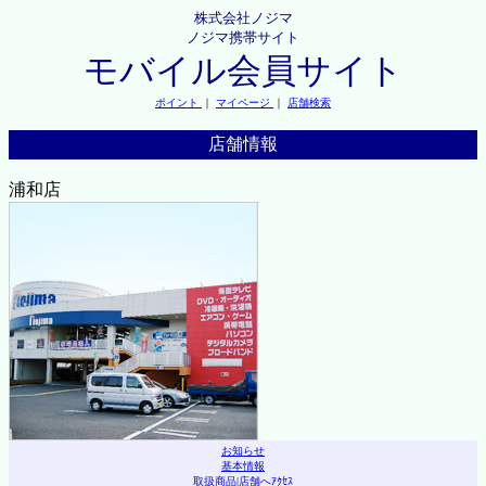
株式会社ノジマ
ノジマ携帯サイト
モバイル会員サイト
ポイント
｜
マイページ
｜
店舗検索
店舗情報
浦和店
お知らせ
基本情報
取扱商品
|
店舗へｱｸｾｽ