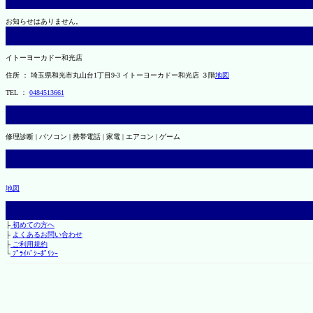
お知らせはありません。
イトーヨーカドー和光店
住所 ： 埼玉県和光市丸山台1丁目9-3 イトーヨーカドー和光店 ３階
地図
TEL ：
0484513661
修理診断 | パソコン | 携帯電話 | 家電 | エアコン | ゲーム
地図
├
初めての方へ
├
よくあるお問い合わせ
├
ご利用規約
└
ﾌﾟﾗｲﾊﾞｼｰﾎﾟﾘｼｰ