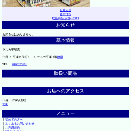
お知らせ
基本情報
取扱商品
|
店舗へｱｸｾｽ
お知らせ
お知らせはありません。
基本情報
ラスカ平塚店
住所 ： 平塚市宝町１－１ ラスカ平塚 4階
地図
TEL ：
0463205581
取扱い商品
お店へのアクセス
JR線 平塚駅直結
地図
メニュー
├
初めての方へ
├
よくあるお問い合わせ
├
ご利用規約