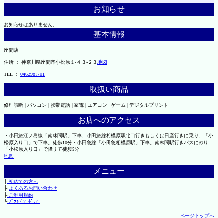
お知らせ
お知らせはありません。
基本情報
座間店
住所 ： 神奈川県座間市小松原１-４３-２３
地図
TEL ：
0462981701
取扱い商品
修理診断 | パソコン | 携帯電話 | 家電 | エアコン | ゲーム | デジタルプリント
お店へのアクセス
・小田急江ノ島線「南林間駅」下車、小田急線相模原駅北口行きもしくは日産行きに乗り、「小
松原入り口」で下車。徒歩10分・小田急線「小田急相模原駅」下車。南林間駅行きバスにのり
「小松原入り口」で降りて徒歩5分
地図
メニュー
├
初めての方へ
├
よくあるお問い合わせ
├
ご利用規約
└
ﾌﾟﾗｲﾊﾞｼｰﾎﾟﾘｼｰ
ページトップへ