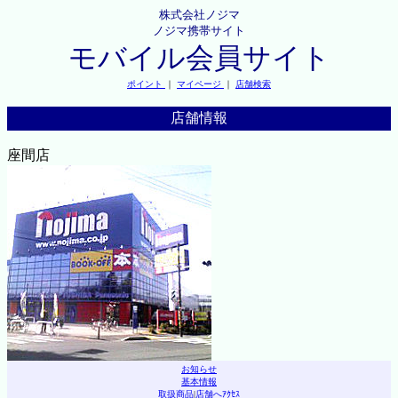
株式会社ノジマ
ノジマ携帯サイト
モバイル会員サイト
ポイント
｜
マイページ
｜
店舗検索
店舗情報
座間店
お知らせ
基本情報
取扱商品
|
店舗へｱｸｾｽ