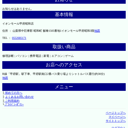
お知らせはありません。
基本情報
イオンモール甲府昭和店
住所 ： 山梨県中巨摩郡 昭和町 飯喰1505番地1イオンモール甲府昭和3階
地図
TEL ：
0552685171
取扱い商品
修理診断 | パソコン | 携帯電話 | 家電 | エアコン | ゲーム
お店へのアクセス
R線「甲府駅」駅下車、甲府駅南口2番バス乗り場よりシャトルバス運行(約30分)
地図
メニュー
├
初めての方へ
├
よくあるお問い合わせ
├
ご利用規約
└
ﾌﾟﾗｲﾊﾞｼｰﾎﾟﾘｼｰ
ページトップへ
マイページへ
サイトトップへ
ログアウト