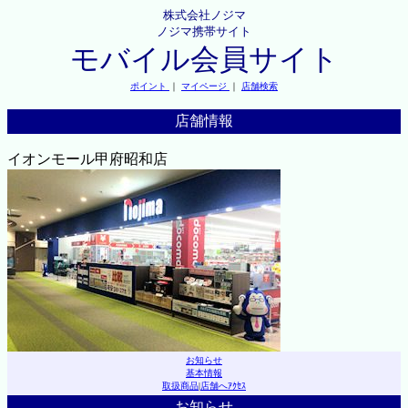
株式会社ノジマ
ノジマ携帯サイト
モバイル会員サイト
ポイント
｜
マイページ
｜
店舗検索
店舗情報
イオンモール甲府昭和店
お知らせ
基本情報
取扱商品
|
店舗へｱｸｾｽ
お知らせ