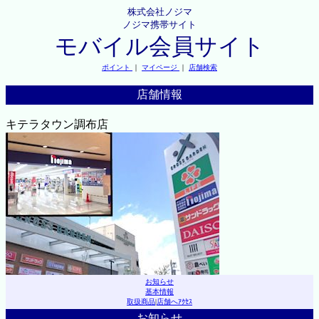
株式会社ノジマ
ノジマ携帯サイト
モバイル会員サイト
ポイント
｜
マイページ
｜
店舗検索
店舗情報
キテラタウン調布店
お知らせ
基本情報
取扱商品
|
店舗へｱｸｾｽ
お知らせ