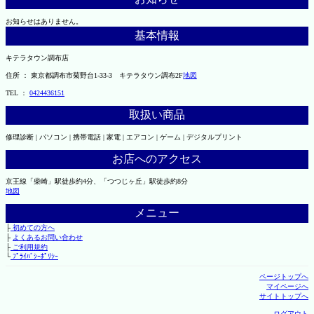
お知らせはありません。
基本情報
キテラタウン調布店
住所 ： 東京都調布市菊野台1-33-3 キテラタウン調布2F
地図
TEL ：
0424436151
取扱い商品
修理診断 | パソコン | 携帯電話 | 家電 | エアコン | ゲーム | デジタルプリント
お店へのアクセス
京王線「柴崎」駅徒歩約4分、「つつじヶ丘」駅徒歩約8分
地図
メニュー
├
初めての方へ
├
よくあるお問い合わせ
├
ご利用規約
└
ﾌﾟﾗｲﾊﾞｼｰﾎﾟﾘｼｰ
ページトップへ
マイページへ
サイトトップへ
ログアウト