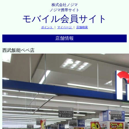
株式会社ノジマ
ノジマ携帯サイト
モバイル会員サイト
ポイント
｜
マイページ
｜
店舗検索
店舗情報
西武飯能ペペ店