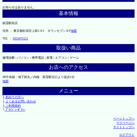
お知らせはありません。
基本情報
荻窪駅前店
住所 ： 東京都杉並区上萩1-9-1 タウンセブン６F
地図
TEL ：
0353475121
取扱い商品
修理診断 | パソコン | 携帯電話 | 家電 | エアコン | ゲーム
お店へのアクセス
JR中央線・地下鉄丸ノ内線 荻窪駅北口より徒歩1分
地図
メニュー
├
初めての方へ
├
よくあるお問い合わせ
├
ご利用規約
└
ﾌﾟﾗｲﾊﾞｼｰﾎﾟﾘｼｰ
ページトップへ
マイページへ
サイトトップへ
ログアウト