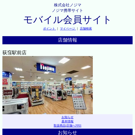
株式会社ノジマ
ノジマ携帯サイト
モバイル会員サイト
ポイント
｜
マイページ
｜
店舗検索
店舗情報
荻窪駅前店
お知らせ
基本情報
取扱商品
|
店舗へｱｸｾｽ
お知らせ