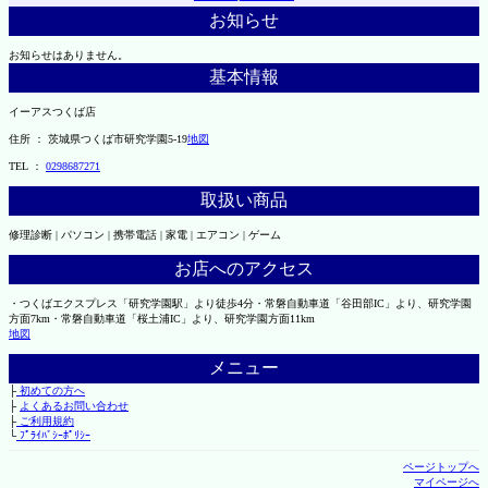
お知らせ
お知らせはありません。
基本情報
イーアスつくば店
住所 ： 茨城県つくば市研究学園5-19
地図
TEL ：
0298687271
取扱い商品
修理診断 | パソコン | 携帯電話 | 家電 | エアコン | ゲーム
お店へのアクセス
・つくばエクスプレス「研究学園駅」より徒歩4分・常磐自動車道「谷田部IC」より、研究学園
方面7km・常磐自動車道「桜土浦IC」より、研究学園方面11km
地図
メニュー
├
初めての方へ
├
よくあるお問い合わせ
├
ご利用規約
└
ﾌﾟﾗｲﾊﾞｼｰﾎﾟﾘｼｰ
ページトップへ
マイページへ