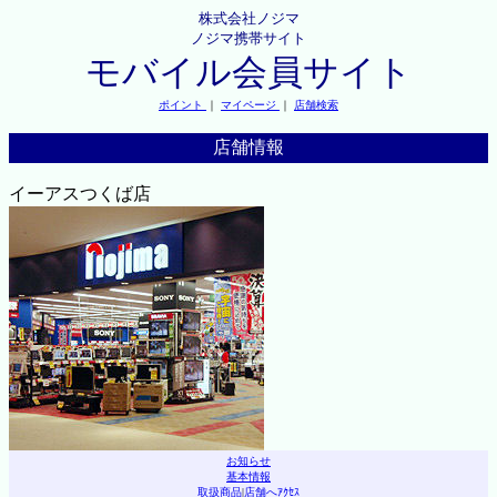
株式会社ノジマ
ノジマ携帯サイト
モバイル会員サイト
ポイント
｜
マイページ
｜
店舗検索
店舗情報
イーアスつくば店
お知らせ
基本情報
取扱商品
|
店舗へｱｸｾｽ