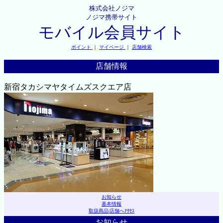
株式会社ノジマ
ノジマ携帯サイト
モバイル会員サイト
ポイント
｜
マイページ
｜
店舗検索
店舗情報
新宿タカシマヤタイムズスクエア店
お知らせ
基本情報
取扱商品
|
店舗へｱｸｾｽ
お知らせ