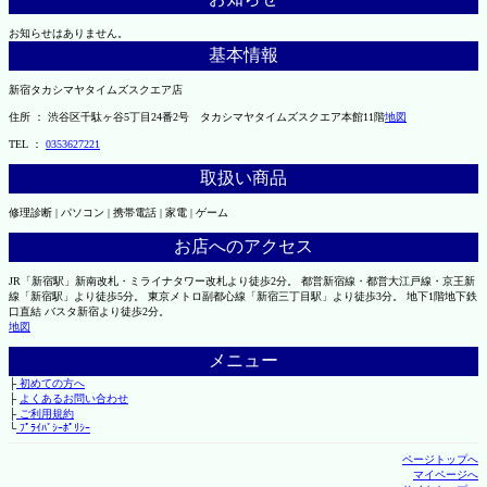
お知らせはありません。
基本情報
新宿タカシマヤタイムズスクエア店
住所 ： 渋谷区千駄ヶ谷5丁目24番2号 タカシマヤタイムズスクエア本館11階
地図
TEL ：
0353627221
取扱い商品
修理診断 | パソコン | 携帯電話 | 家電 | ゲーム
お店へのアクセス
JR「新宿駅」新南改札・ミライナタワー改札より徒歩2分。 都営新宿線・都営大江戸線・京王新
線「新宿駅」より徒歩5分。 東京メトロ副都心線「新宿三丁目駅」より徒歩3分。 地下1階地下鉄
口直結 バスタ新宿より徒歩2分。
地図
メニュー
├
初めての方へ
├
よくあるお問い合わせ
├
ご利用規約
└
ﾌﾟﾗｲﾊﾞｼｰﾎﾟﾘｼｰ
ページトップへ
マイページへ