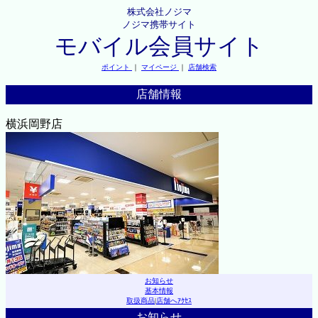
株式会社ノジマ
ノジマ携帯サイト
モバイル会員サイト
ポイント
｜
マイページ
｜
店舗検索
店舗情報
横浜岡野店
お知らせ
基本情報
取扱商品
|
店舗へｱｸｾｽ
お知らせ