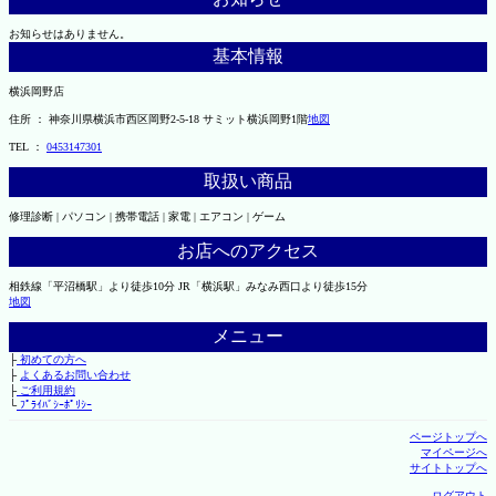
お知らせはありません。
基本情報
横浜岡野店
住所 ： 神奈川県横浜市西区岡野2-5-18 サミット横浜岡野1階
地図
TEL ：
0453147301
取扱い商品
修理診断 | パソコン | 携帯電話 | 家電 | エアコン | ゲーム
お店へのアクセス
相鉄線「平沼橋駅」より徒歩10分 JR「横浜駅」みなみ西口より徒歩15分
地図
メニュー
├
初めての方へ
├
よくあるお問い合わせ
├
ご利用規約
└
ﾌﾟﾗｲﾊﾞｼｰﾎﾟﾘｼｰ
ページトップへ
マイページへ
サイトトップへ
ログアウト