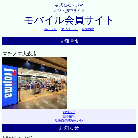
株式会社ノジマ
ノジマ携帯サイト
モバイル会員サイト
ポイント
｜
マイページ
｜
店舗検索
店舗情報
マチノマ大森店
お知らせ
基本情報
取扱商品
|
店舗へｱｸｾｽ
お知らせ
お知らせはありません。