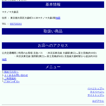
基本情報
マチノマ大森店
住所 ： 東京都大田区大森町3-1-38マチノマ大森2階
地図
TEL ：
0357535311
取扱い商品
お店へのアクセス
公共交通機関ご利用のお客様 京急バス ・JR京浜東北線 大森駅(東口)→富士見橋(約10分)
・JR京浜東北線 蒲田駅(東口)→富士見橋(約6分) 京急線大森町駅から徒歩約10分
地図
メニュー
├
初めての方へ
├
よくあるお問い合わせ
├
ご利用規約
└
ﾌﾟﾗｲﾊﾞｼｰﾎﾟﾘｼｰ
ページトップへ
マイページへ
サイトトップへ
ログアウト