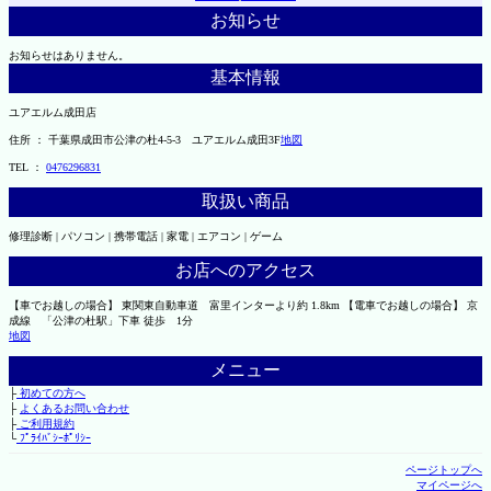
お知らせ
お知らせはありません。
基本情報
ユアエルム成田店
住所 ： 千葉県成田市公津の杜4-5-3 ユアエルム成田3F
地図
TEL ：
0476296831
取扱い商品
修理診断 | パソコン | 携帯電話 | 家電 | エアコン | ゲーム
お店へのアクセス
【車でお越しの場合】 東関東自動車道 富里インターより約 1.8km 【電車でお越しの場合】 京
成線 「公津の杜駅」下車 徒歩 1分
地図
メニュー
├
初めての方へ
├
よくあるお問い合わせ
├
ご利用規約
└
ﾌﾟﾗｲﾊﾞｼｰﾎﾟﾘｼｰ
ページトップへ
マイページへ