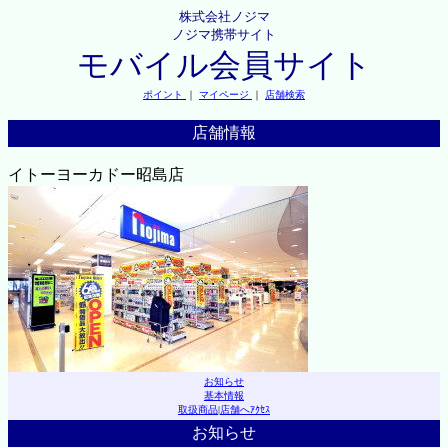
株式会社ノジマ
ノジマ携帯サイト
モバイル会員サイト
ポイント
｜
マイページ
｜
店舗検索
店舗情報
イトーヨーカドー昭島店
お知らせ
基本情報
取扱商品
|
店舗へｱｸｾｽ
お知らせ