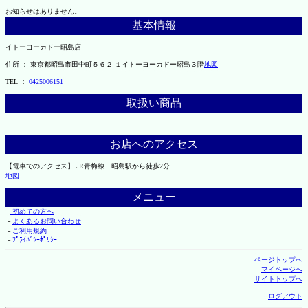
お知らせはありません。
基本情報
イトーヨーカドー昭島店
住所 ： 東京都昭島市田中町５６２-１イトーヨーカドー昭島３階
地図
TEL ：
0425006151
取扱い商品
お店へのアクセス
【電車でのアクセス】 JR青梅線 昭島駅から徒歩2分
地図
メニュー
├
初めての方へ
├
よくあるお問い合わせ
├
ご利用規約
└
ﾌﾟﾗｲﾊﾞｼｰﾎﾟﾘｼｰ
ページトップへ
マイページへ
サイトトップへ
ログアウト