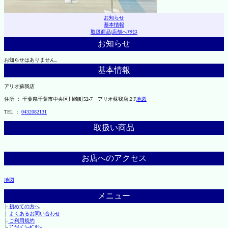
お知らせ
基本情報
取扱商品
|
店舗へｱｸｾｽ
お知らせ
お知らせはありません。
基本情報
アリオ蘇我店
住所 ： 千葉県千葉市中央区川崎町52-7 アリオ蘇我店２F
地図
TEL ：
0432082131
取扱い商品
お店へのアクセス
地図
メニュー
├
初めての方へ
├
よくあるお問い合わせ
├
ご利用規約
└
ﾌﾟﾗｲﾊﾞｼｰﾎﾟﾘｼｰ