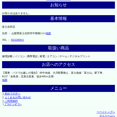
お知らせ
お知らせはありません。
基本情報
富士吉田店
住所 ： 山梨県富士吉田市中曽根2-3-1
地図
TEL ：
0555300011
取扱い商品
修理診断 | パソコン | 携帯電話 | 家電 | エアコン | ゲーム | デジタルプリント
お店へのアクセス
【電車・バスでお越しの場合】 JR中央線、大月駅乗換え、富士急線「富士山」駅下車、
R137「金鳥居」交差点直進、徒歩400ｍ左側
地図
メニュー
├
初めての方へ
├
よくあるお問い合わせ
├
ご利用規約
└
ﾌﾟﾗｲﾊﾞｼｰﾎﾟﾘｼｰ
ページトップへ
マイページへ