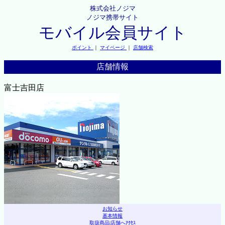
株式会社ノジマ
ノジマ携帯サイト
モバイル会員サイト
ポイント
｜
マイページ
｜
店舗検索
店舗情報
富士吉田店
お知らせ
基本情報
取扱商品
|
店舗へｱｸｾｽ