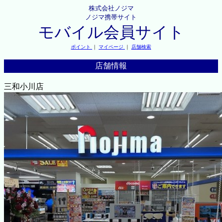
株式会社ノジマ
ノジマ携帯サイト
モバイル会員サイト
ポイント
｜
マイページ
｜
店舗検索
店舗情報
三和小川店