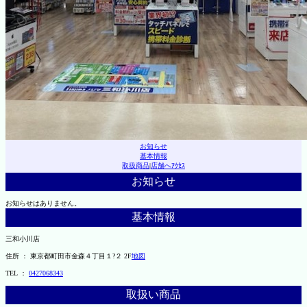
お知らせ
基本情報
取扱商品
|
店舗へｱｸｾｽ
お知らせ
お知らせはありません。
基本情報
三和小川店
住所 ： 東京都町田市金森４丁目１?２ 2F
地図
TEL ：
0427068343
取扱い商品