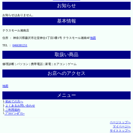
お知らせ
お知らせはありません。
基本情報
テラスモール湘南店
住所 ： 神奈川県藤沢市辻堂神台1丁目3番1号 テラスモール湘南4F
地図
TEL ：
0466381251
取扱い商品
修理診断 | パソコン | 携帯電話 | 家電 | エアコン | ゲーム
お店へのアクセス
地図
メニュー
├
初めての方へ
├
よくあるお問い合わせ
├
ご利用規約
└
ﾌﾟﾗｲﾊﾞｼｰﾎﾟﾘｼｰ
ページトップへ
マイページへ
サイトトップへ