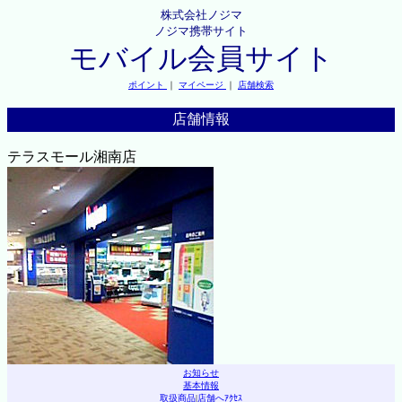
株式会社ノジマ
ノジマ携帯サイト
モバイル会員サイト
ポイント
｜
マイページ
｜
店舗検索
店舗情報
テラスモール湘南店
お知らせ
基本情報
取扱商品
|
店舗へｱｸｾｽ