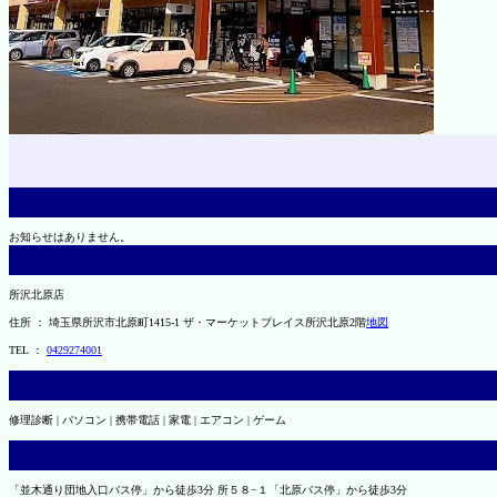
お知らせはありません。
所沢北原店
住所 ： 埼玉県所沢市北原町1415-1 ザ・マーケットプレイス所沢北原2階
地図
TEL ：
0429274001
修理診断 | パソコン | 携帯電話 | 家電 | エアコン | ゲーム
「並木通り団地入口バス停」から徒歩3分 所５８−１「北原バス停」から徒歩3分