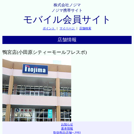
株式会社ノジマ
ノジマ携帯サイト
モバイル会員サイト
ポイント
｜
マイページ
｜
店舗検索
店舗情報
鴨宮店(小田原シティーモールフレスポ)
お知らせ
基本情報
取扱商品
|
店舗へｱｸｾｽ