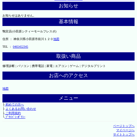
お知らせ
お知らせはありません。
基本情報
鴨宮店(小田原シティーモールフレスポ)
住所 ： 神奈川県小田原市前川１２０
地図
TEL ：
0465452345
取扱い商品
修理診断 | パソコン | 携帯電話 | 家電 | エアコン | ゲーム | デジタルプリント
お店へのアクセス
地図
メニュー
├
初めての方へ
├
よくあるお問い合わせ
├
ご利用規約
└
ﾌﾟﾗｲﾊﾞｼｰﾎﾟﾘｼｰ
ページトップへ
マイページへ
サイトトップへ