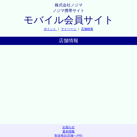
株式会社ノジマ
ノジマ携帯サイト
モバイル会員サイト
ポイント
｜
マイページ
｜
店舗検索
店舗情報
お知らせ
基本情報
取扱商品
|
店舗へｱｸｾｽ