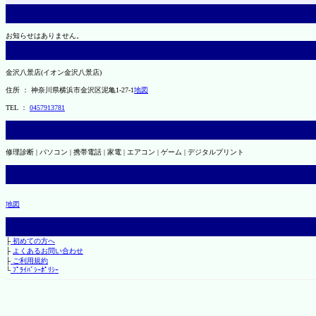
お知らせはありません。
金沢八景店(イオン金沢八景店)
住所 ： 神奈川県横浜市金沢区泥亀1-27-1
地図
TEL ：
0457913781
修理診断 | パソコン | 携帯電話 | 家電 | エアコン | ゲーム | デジタルプリント
地図
├
初めての方へ
├
よくあるお問い合わせ
├
ご利用規約
└
ﾌﾟﾗｲﾊﾞｼｰﾎﾟﾘｼｰ