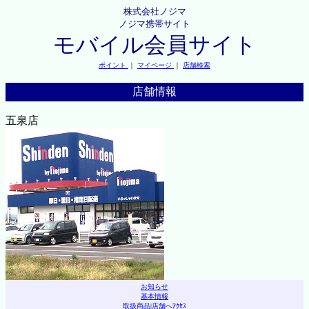
株式会社ノジマ
ノジマ携帯サイト
モバイル会員サイト
ポイント
｜
マイページ
｜
店舗検索
店舗情報
五泉店
お知らせ
基本情報
取扱商品
|
店舗へｱｸｾｽ