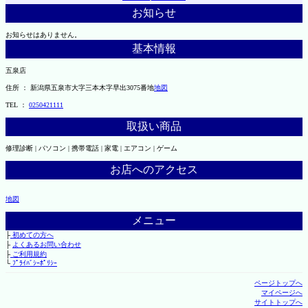
お知らせ
お知らせはありません。
基本情報
五泉店
住所 ： 新潟県五泉市大字三本木字早出3075番地
地図
TEL ：
0250421111
取扱い商品
修理診断 | パソコン | 携帯電話 | 家電 | エアコン | ゲーム
お店へのアクセス
地図
メニュー
├
初めての方へ
├
よくあるお問い合わせ
├
ご利用規約
└
ﾌﾟﾗｲﾊﾞｼｰﾎﾟﾘｼｰ
ページトップへ
マイページへ
サイトトップへ