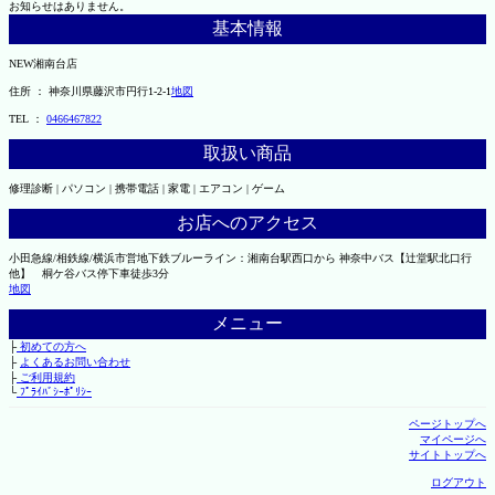
お知らせはありません。
基本情報
NEW湘南台店
住所 ： 神奈川県藤沢市円行1-2-1
地図
TEL ：
0466467822
取扱い商品
修理診断 | パソコン | 携帯電話 | 家電 | エアコン | ゲーム
お店へのアクセス
小田急線/相鉄線/横浜市営地下鉄ブルーライン：湘南台駅西口から 神奈中バス【辻堂駅北口行
他】 桐ケ谷バス停下車徒歩3分
地図
メニュー
├
初めての方へ
├
よくあるお問い合わせ
├
ご利用規約
└
ﾌﾟﾗｲﾊﾞｼｰﾎﾟﾘｼｰ
ページトップへ
マイページへ
サイトトップへ
ログアウト