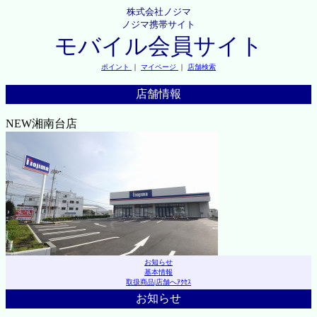
株式会社ノジマ
ノジマ携帯サイト
モバイル会員サイト
ポイント
｜
マイページ
｜
店舗検索
店舗情報
NEW湘南台店
お知らせ
基本情報
取扱商品
|
店舗へｱｸｾｽ
お知らせ