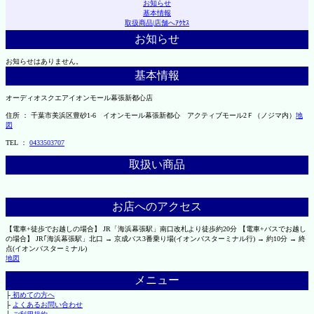
お知らせ
基本情報
取扱商品
|
店舗へｱｸｾｽ
お知らせ
お知らせはありません。
基本情報
オーディオスクエアイオンモール幕張新都心店
住所 ： 千葉市美浜区豊砂1-6 イオンモール幕張新都心 アクティブモール2Ｆ（ノジマ内）
地
図
TEL ：
0433503707
取扱い商品
お店へのアクセス
【電車+徒歩でお越しの場合】 JR「海浜幕張駅」南口改札より徒歩約20分 【電車+バスでお越し
の場合】 JR｢海浜幕張駅」北口 → 京成バス3番乗り場(イオンバスターミナル行) → 約10分 → 終
点(イオンバスターミナル)
地図
メニュー
├
初めての方へ
├
よくあるお問い合わせ