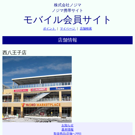
株式会社ノジマ
ノジマ携帯サイト
モバイル会員サイト
ポイント
｜
マイページ
｜
店舗検索
店舗情報
西八王子店
お知らせ
基本情報
取扱商品
|
店舗へｱｸｾｽ