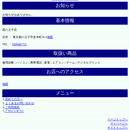
お知らせ
お知らせはありません。
基本情報
西八王子店
住所 ： 東京都八王子市並木町35-1
地図
TEL ：
0426687711
取扱い商品
修理診断 | パソコン | 携帯電話 | 家電 | エアコン | ゲーム | デジタルプリント
お店へのアクセス
地図
メニュー
├
初めての方へ
├
よくあるお問い合わせ
├
ご利用規約
└
ﾌﾟﾗｲﾊﾞｼｰﾎﾟﾘｼｰ
ページトップへ
マイページへ
サイトトップへ