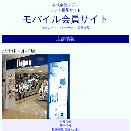
株式会社ノジマ
ノジマ携帯サイト
モバイル会員サイト
ポイント
｜
マイページ
｜
店舗検索
店舗情報
北千住マルイ店
お知らせ
基本情報
取扱商品
|
店舗へｱｸｾｽ