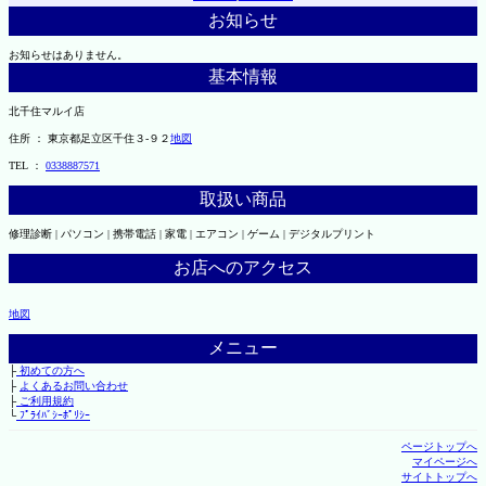
お知らせ
お知らせはありません。
基本情報
北千住マルイ店
住所 ： 東京都足立区千住３-９２
地図
TEL ：
0338887571
取扱い商品
修理診断 | パソコン | 携帯電話 | 家電 | エアコン | ゲーム | デジタルプリント
お店へのアクセス
地図
メニュー
├
初めての方へ
├
よくあるお問い合わせ
├
ご利用規約
└
ﾌﾟﾗｲﾊﾞｼｰﾎﾟﾘｼｰ
ページトップへ
マイページへ
サイトトップへ