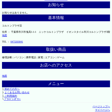
お知らせ
お知らせはありません。
基本情報
コルトンプラザ店
住所 ： 千葉県市川市鬼高1-1-1 ニッケコルトンプラザ イオンスタイル市川コルトンプラザ3階
地図
TEL ：
0473203041
取扱い商品
修理診断 | パソコン | 携帯電話 | 家電 | エアコン | ゲーム
お店へのアクセス
地図
メニュー
├
初めての方へ
├
よくあるお問い合わせ
├
ご利用規約
└
ﾌﾟﾗｲﾊﾞｼｰﾎﾟﾘｼｰ
ページトップへ
マイページへ