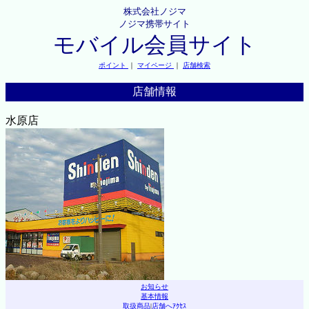
株式会社ノジマ
ノジマ携帯サイト
モバイル会員サイト
ポイント
｜
マイページ
｜
店舗検索
店舗情報
水原店
お知らせ
基本情報
取扱商品
|
店舗へｱｸｾｽ