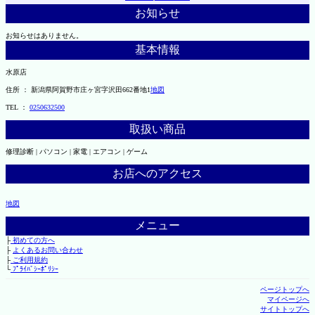
お知らせ
お知らせはありません。
基本情報
水原店
住所 ： 新潟県阿賀野市庄ヶ宮字沢田662番地1
地図
TEL ：
0250632500
取扱い商品
修理診断 | パソコン | 家電 | エアコン | ゲーム
お店へのアクセス
地図
メニュー
├
初めての方へ
├
よくあるお問い合わせ
├
ご利用規約
└
ﾌﾟﾗｲﾊﾞｼｰﾎﾟﾘｼｰ
ページトップへ
マイページへ
サイトトップへ