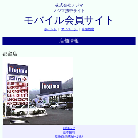
株式会社ノジマ
ノジマ携帯サイト
モバイル会員サイト
ポイント
｜
マイページ
｜
店舗検索
店舗情報
都留店
お知らせ
基本情報
取扱商品
|
店舗へｱｸｾｽ