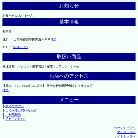
お知らせ
お知らせはありません。
基本情報
都留店
住所 ： 山梨県都留市田野倉４６６
地図
TEL ：
0554461422
取扱い商品
修理診断 | パソコン | 携帯電話 | 家電 | エアコン | ゲーム
お店へのアクセス
【電車・バスでお越しの場合】 富士急行線田野倉駅より徒歩５分
地図
メニュー
├
初めての方へ
├
よくあるお問い合わせ
├
ご利用規約
└
ﾌﾟﾗｲﾊﾞｼｰﾎﾟﾘｼｰ
ページトップへ
マイページへ
サイトトップへ