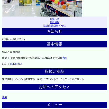
お知らせ
基本情報
取扱商品
|
店舗へｱｸｾｽ
お知らせ
お知らせはありません。
基本情報
MARK IS 静岡店
住所 ： 静岡県静岡市葵区柚木1026 MARK IS 静岡3階
地図
TEL ：
0542672131
取扱い商品
修理診断 | パソコン | 携帯電話 | 家電 | エアコン | ゲーム | デジタルプリント
お店へのアクセス
地図
メニュー