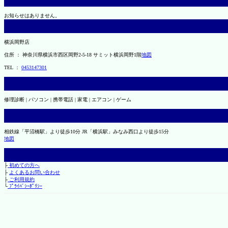
お知らせはありません。
横浜岡野店
住所 ： 神奈川県横浜市西区岡野2-5-18 サミット横浜岡野1階
地図
TEL ：
0453147301
修理診断 | パソコン | 携帯電話 | 家電 | エアコン | ゲーム
相鉄線「平沼橋駅」より徒歩10分 JR「横浜駅」みなみ西口より徒歩15分
地図
├
初めての方へ
├
よくあるお問い合わせ
├
ご利用規約
└
ﾌﾟﾗｲﾊﾞｼｰﾎﾟﾘｼｰ