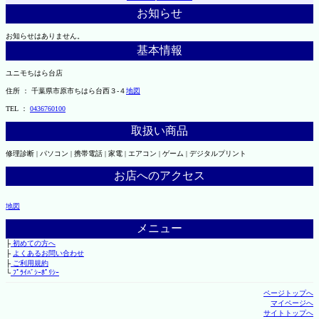
お知らせ
お知らせはありません。
基本情報
ユニモちはら台店
住所 ： 千葉県市原市ちはら台西３-４
地図
TEL ：
0436760100
取扱い商品
修理診断 | パソコン | 携帯電話 | 家電 | エアコン | ゲーム | デジタルプリント
お店へのアクセス
地図
メニュー
├
初めての方へ
├
よくあるお問い合わせ
├
ご利用規約
└
ﾌﾟﾗｲﾊﾞｼｰﾎﾟﾘｼｰ
ページトップへ
マイページへ
サイトトップへ