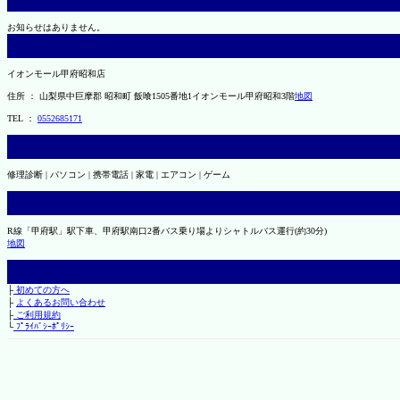
お知らせはありません。
イオンモール甲府昭和店
住所 ： 山梨県中巨摩郡 昭和町 飯喰1505番地1イオンモール甲府昭和3階
地図
TEL ：
0552685171
修理診断 | パソコン | 携帯電話 | 家電 | エアコン | ゲーム
R線「甲府駅」駅下車、甲府駅南口2番バス乗り場よりシャトルバス運行(約30分)
地図
├
初めての方へ
├
よくあるお問い合わせ
├
ご利用規約
└
ﾌﾟﾗｲﾊﾞｼｰﾎﾟﾘｼｰ