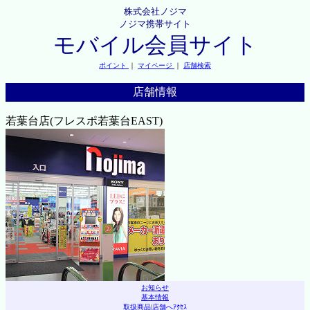
株式会社ノジマ
ノジマ携帯サイト
モバイル会員サイト
ポイント
｜
マイページ
｜
店舗検索
店舗情報
若葉台店(フレスポ若葉台EAST)
お知らせ
基本情報
取扱商品
|
店舗へｱｸｾｽ