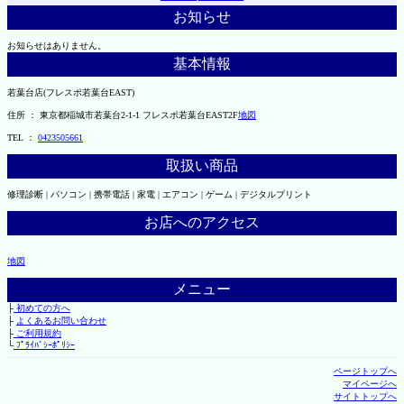
お知らせ
お知らせはありません。
基本情報
若葉台店(フレスポ若葉台EAST)
住所 ： 東京都稲城市若葉台2-1-1 フレスポ若葉台EAST2F
地図
TEL ：
0423505661
取扱い商品
修理診断 | パソコン | 携帯電話 | 家電 | エアコン | ゲーム | デジタルプリント
お店へのアクセス
地図
メニュー
├
初めての方へ
├
よくあるお問い合わせ
├
ご利用規約
└
ﾌﾟﾗｲﾊﾞｼｰﾎﾟﾘｼｰ
ページトップへ
マイページへ
サイトトップへ