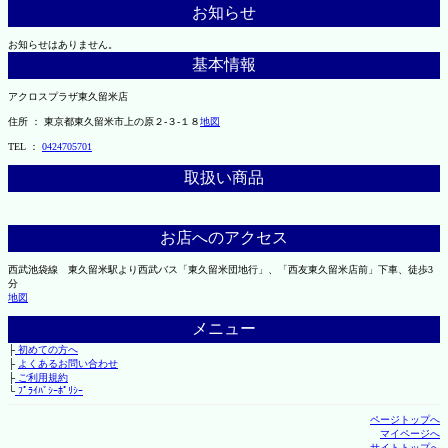
お知らせ
お知らせはありません。
基本情報
アクロスプラザ東久留米店
住所 ： 東京都東久留米市上の原２-３-１８
地図
TEL ：
0424705701
取扱い商品
お店へのアクセス
西武池袋線 東久留米駅より西武バス「東久留米団地行」、「西友東久留米店前」下車、徒歩3
分
地図
メニュー
├
初めての方へ
├
よくあるお問い合わせ
├
ご利用規約
└
ﾌﾟﾗｲﾊﾞｼｰﾎﾟﾘｼｰ
ページトップへ
マイページへ
サイトトップへ