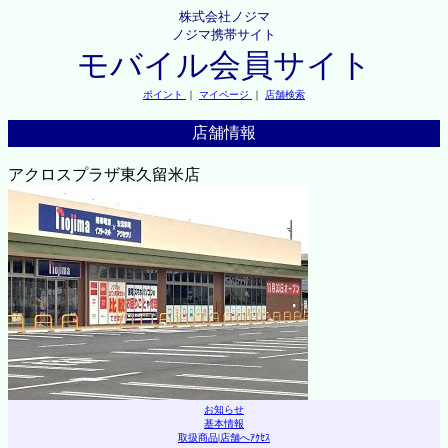
株式会社ノジマ
ノジマ携帯サイト
モバイル会員サイト
ポイント
｜
マイページ
｜
店舗検索
店舗情報
アクロスプラザ東久留米店
お知らせ
基本情報
取扱商品
|
店舗へｱｸｾｽ