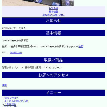
お知らせ
基本情報
取扱商品
|
店舗へｱｸｾｽ
お知らせ
お知らせはありません。
基本情報
オーロラモール東戸塚店
住所 ： 横浜市戸塚区品濃町536-1 オーロラモール東戸塚アネックス2F
地図
TEL ：
0458201561
取扱い商品
修理診断 | パソコン | 携帯電話 | 家電 | エアコン | ゲーム
お店へのアクセス
地図
メニュー
├
初めての方へ
├
よくあるお問い合わせ
├
ご利用規約