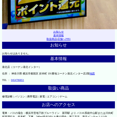
お知らせ
基本情報
取扱商品
|
店舗へｱｸｾｽ
お知らせ
お知らせはありません。
基本情報
港北店（コーナン港北インター）
住所 ： 神奈川県 横浜市都筑区 折本町 191番地コーナン港北インター店2階
地図
TEL ：
0454786851
取扱い商品
修理診断 | パソコン | 携帯電話 | 家電 | エアコン | ゲーム
お店へのアクセス
電車・バスの場合：横浜市営地下鉄ブルーライン 新羽駅 より バス41系統中山駅または川向町
折返場行き、折本町 下車 240m(徒歩3分) お車の場合：第三京浜 港北インターより1分