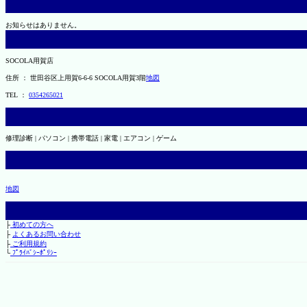
お知らせはありません。
SOCOLA用賀店
住所 ： 世田谷区上用賀6-6-6 SOCOLA用賀3階
地図
TEL ：
0354265021
修理診断 | パソコン | 携帯電話 | 家電 | エアコン | ゲーム
地図
├
初めての方へ
├
よくあるお問い合わせ
├
ご利用規約
└
ﾌﾟﾗｲﾊﾞｼｰﾎﾟﾘｼｰ