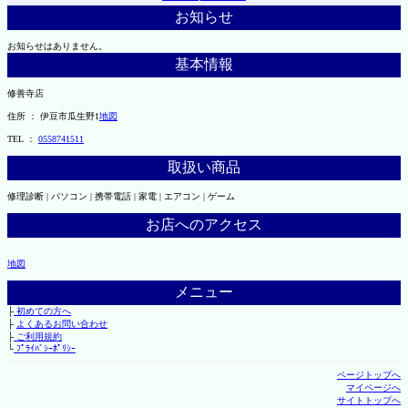
お知らせ
お知らせはありません。
基本情報
修善寺店
住所 ： 伊豆市瓜生野1
地図
TEL ：
0558741511
取扱い商品
修理診断 | パソコン | 携帯電話 | 家電 | エアコン | ゲーム
お店へのアクセス
地図
メニュー
├
初めての方へ
├
よくあるお問い合わせ
├
ご利用規約
└
ﾌﾟﾗｲﾊﾞｼｰﾎﾟﾘｼｰ
ページトップへ
マイページへ
サイトトップへ