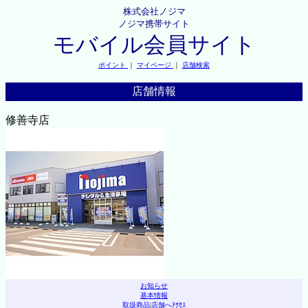
株式会社ノジマ
ノジマ携帯サイト
モバイル会員サイト
ポイント
｜
マイページ
｜
店舗検索
店舗情報
修善寺店
お知らせ
基本情報
取扱商品
|
店舗へｱｸｾｽ