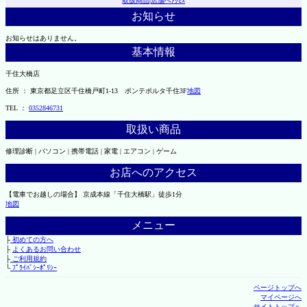
取扱商品
|
店舗へｱｸｾｽ
お知らせ
お知らせはありません。
基本情報
千住大橋店
住所 ： 東京都足立区千住橋戸町1-13 ポンテポルタ千住3F
地図
TEL ：
0352846731
取扱い商品
修理診断 | パソコン | 携帯電話 | 家電 | エアコン | ゲーム
お店へのアクセス
【電車でお越しの場合】 京成本線「千住大橋駅」徒歩1分
地図
メニュー
├
初めての方へ
├
よくあるお問い合わせ
├
ご利用規約
└
ﾌﾟﾗｲﾊﾞｼｰﾎﾟﾘｼｰ
ページトップへ
マイページへ
サイトトップへ